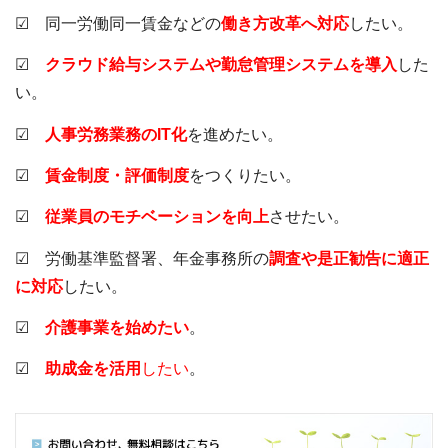
☑ 同一労働同一賃金などの
働き方改革へ対応
したい。
☑
クラウド給与システムや勤怠管理システムを導入
した
い。
☑
人事労務業務のIT化
を進めたい。
☑
賃金制度・評価制度
をつくりたい。
☑
従業員のモチベーションを向上
させたい。
☑ 労働基準監督署、年金事務所の
調査や是正勧告に適正
に対応
したい。
☑
介護事業を始めたい
。
☑
助成金を活用
したい
。