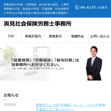
就業規則の作成、労務相談、給与計算の委託、人事労
06-6147-5565
務業務のIT化、助成金の申請、労働保険・社会保険等
の手続きは大阪市北区の奥見社会保険労務士事務所へ
TOP
事務所案内
業務案内
報酬料金
お問い合わせ
お知らせ
2026/8/3
事務所だより8月号掲載しました。バナーの事務
所通信よりご覧ください。